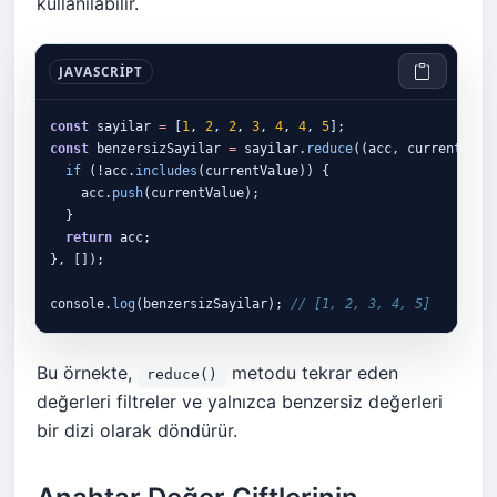
kullanılabilir.
JAVASCRIPT
const
 sayilar 
=
 [
1
, 
2
, 
2
, 
3
, 
4
, 
4
, 
5
const
 benzersizSayilar 
=
 sayilar.
reduce
((acc, currentValu
if 
(!acc.
includes
(currentValue)) {

    acc.
push
(currentValue);

  }

return
 acc;

}, []);

console.
log
(benzersizSayilar); 
// [1, 2, 3, 4, 5]
Bu örnekte,
metodu tekrar eden
reduce()
değerleri filtreler ve yalnızca benzersiz değerleri
bir dizi olarak döndürür.