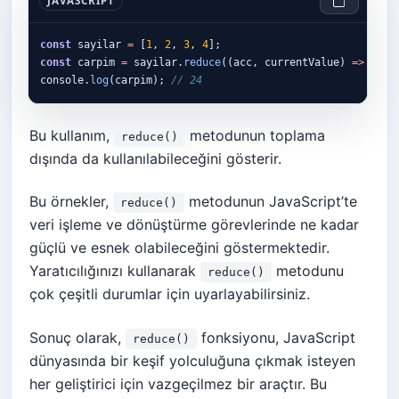
JAVASCRIPT
const
 sayilar 
=
 [
1
, 
2
, 
3
, 
4
const
 carpim 
=
 sayilar.
reduce
((acc, currentValue) 
=>
 acc 
console.
log
(carpim); 
// 24
Bu kullanım,
metodunun toplama
reduce()
dışında da kullanılabileceğini gösterir.
Bu örnekler,
metodunun JavaScript’te
reduce()
veri işleme ve dönüştürme görevlerinde ne kadar
güçlü ve esnek olabileceğini göstermektedir.
Yaratıcılığınızı kullanarak
metodunu
reduce()
çok çeşitli durumlar için uyarlayabilirsiniz.
Sonuç olarak,
fonksiyonu, JavaScript
reduce()
dünyasında bir keşif yolculuğuna çıkmak isteyen
her geliştirici için vazgeçilmez bir araçtır. Bu