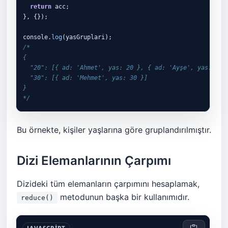
return
 acc;

}, {});

console.
log
/*

{

  "20": [{ ad: 'Ahmet', yas: 20 }, { ad: 'Ayşe', yas: 20 }
  "30": [{ ad: 'Mehmet', yas: 30 }]

}

*/
Bu örnekte, kişiler yaşlarına göre gruplandırılmıştır.
Dizi Elemanlarının Çarpımı
Dizideki tüm elemanların çarpımını hesaplamak,
metodunun başka bir kullanımıdır.
reduce()