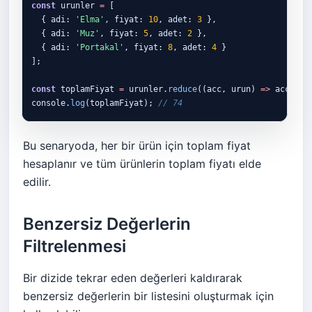
const
 urunler 
=
 [

  { adi: 
'Elma'
, fiyat: 
10
, adet: 
3
 },

  { adi: 
'Muz'
, fiyat: 
5
, adet: 
2
 },

  { adi: 
'Portakal'
, fiyat: 
8
, adet: 
4
 }

];

const
 toplamFiyat 
=
 urunler.
reduce
((acc, urun) 
=>
 acc 
+
 (
console.
log
(toplamFiyat); 
// 74
Bu senaryoda, her bir ürün için toplam fiyat
hesaplanır ve tüm ürünlerin toplam fiyatı elde
edilir.
Benzersiz Değerlerin
Filtrelenmesi
Bir dizide tekrar eden değerleri kaldırarak
benzersiz değerlerin bir listesini oluşturmak için