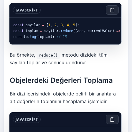
JAVASCRIPT
const
 sayilar 
=
 [
1
, 
2
, 
3
, 
4
, 
5
const
 toplam 
=
 sayilar.
reduce
((acc, currentValue) 
=>
 acc 
console.
log
(toplam); 
// 15
Bu örnekte,
metodu dizideki tüm
reduce()
sayıları toplar ve sonucu döndürür.
Objelerdeki Değerleri Toplama
Bir dizi içerisindeki objelerde belirli bir anahtara
ait değerlerin toplamını hesaplama işlemidir.
JAVASCRIPT