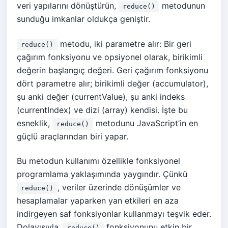
veri yapılarını dönüştürün,
metodunun
reduce()
sunduğu imkanlar oldukça geniştir.
metodu, iki parametre alır: Bir geri
reduce()
çağırım fonksiyonu ve opsiyonel olarak, birikimli
değerin başlangıç değeri. Geri çağırım fonksiyonu
dört parametre alır; birikimli değer (accumulator),
şu anki değer (currentValue), şu anki indeks
(currentIndex) ve dizi (array) kendisi. İşte bu
esneklik,
metodunu JavaScript’in en
reduce()
güçlü araçlarından biri yapar.
Bu metodun kullanımı özellikle fonksiyonel
programlama yaklaşımında yaygındır. Çünkü
, veriler üzerinde dönüşümler ve
reduce()
hesaplamalar yaparken yan etkileri en aza
indirgeyen saf fonksiyonlar kullanmayı teşvik eder.
Dolayısıyla,
fonksiyonunu etkin bir
reduce()