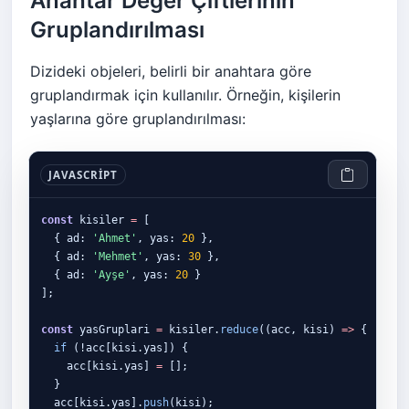
Anahtar Değer Çiftlerinin
Gruplandırılması
Dizideki objeleri, belirli bir anahtara göre
gruplandırmak için kullanılır. Örneğin, kişilerin
yaşlarına göre gruplandırılması:
JAVASCRIPT
const
 kisiler 
=
 [

  { ad: 
'Ahmet'
, yas: 
20
 },

  { ad: 
'Mehmet'
, yas: 
30
 },

  { ad: 
'Ayşe'
, yas: 
20
 }

];

const
 yasGruplari 
=
 kisiler.
reduce
((acc, kisi) 
=>
 {

if 
(!acc[kisi.yas]) {

    acc[kisi.yas] 
=
 [];

  }

  acc[kisi.yas].
push
(kisi);
