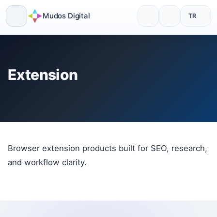
Mudos Digital
TR
Skip
to
content
Extension
Browser extension products built for SEO, research,
and workflow clarity.