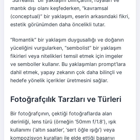
“Sürrealist” bir yaklaşım bilinçaltını, rüyaları ve
mantık dışı olanı keşfederken, “kavramsal
(conceptual)” bir yaklaşım, eserin arkasındaki fikri,
estetik görünümden daha öncelikli tutar.
“Romantik” bir yaklaşım duygusallığı ve doğanın
yüceliğini vurgularken, “sembolist” bir yaklaşım
fikirleri veya nitelikleri temsil etmek için imgeler
ve semboller kullanır. Bu yaklaşımları prompt’lara
dahil etmek, yapay zekanın çok daha bilinçli ve
hedefe yönelik içerikler üretmesini sağlar.
Fotoğrafçılık Tarzları ve Türleri
Bir fotoğrafçının, çektiği fotoğraflarda alan
derinliği, lens türü (örneğin ’50mm f/1.8′), ışık
kullanımı (‘altın saatler’, ‘sert öğle ışığı’) veya
kompozisyon kuralları ile elde ettiği başarıyı