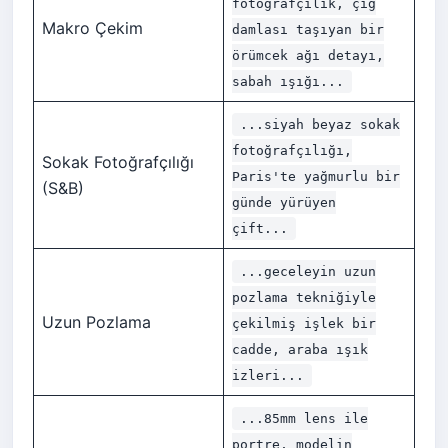
fotoğrafçılık, çiğ
Makro Çekim
damlası taşıyan bir
örümcek ağı detayı,
sabah ışığı...
...siyah beyaz sokak
fotoğrafçılığı,
Sokak Fotoğrafçılığı
Paris'te yağmurlu bir
(S&B)
günde yürüyen
çift...
...geceleyin uzun
pozlama tekniğiyle
Uzun Pozlama
çekilmiş işlek bir
cadde, araba ışık
izleri...
...85mm lens ile
portre, modelin