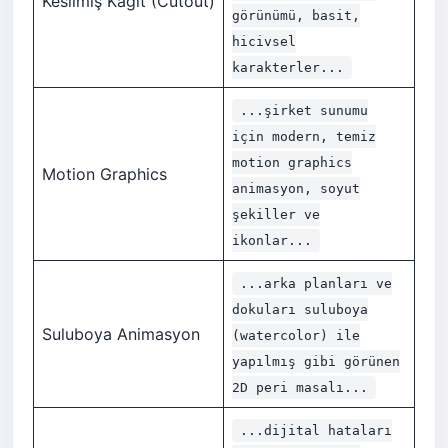
Kesilmiş Kağıt (Cutout)
görünümü, basit,
hicivsel
karakterler...
...şirket sunumu
için modern, temiz
motion graphics
Motion Graphics
animasyon, soyut
şekiller ve
ikonlar...
...arka planları ve
dokuları suluboya
Suluboya Animasyon
(watercolor) ile
yapılmış gibi görünen
2D peri masalı...
...dijital hataları