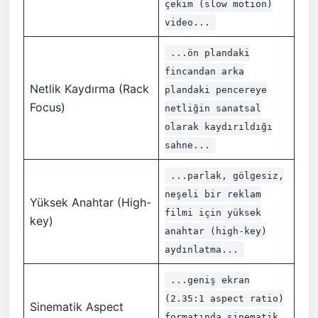
çekim (slow motion)
video...
...ön plandaki
fincandan arka
Netlik Kaydırma (Rack
plandaki pencereye
Focus)
netliğin sanatsal
olarak kaydırıldığı
sahne...
...parlak, gölgesiz,
neşeli bir reklam
Yüksek Anahtar (High-
filmi için yüksek
key)
anahtar (high-key)
aydınlatma...
...geniş ekran
(2.35:1 aspect ratio)
Sinematik Aspect
formatında sinematik