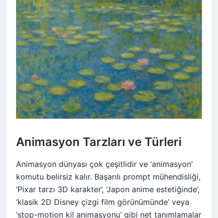
Animasyon Tarzları ve Türleri
Animasyon dünyası çok çeşitlidir ve ‘animasyon’
komutu belirsiz kalır. Başarılı prompt mühendisliği,
‘Pixar tarzı 3D karakter’, ‘Japon anime estetiğinde’,
‘klasik 2D Disney çizgi film görünümünde’ veya
‘stop-motion kil animasyonu’ gibi net tanımlamalar