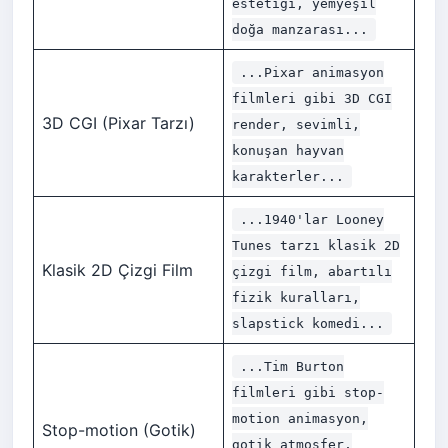
estetiği, yemyeşil
doğa manzarası...
...Pixar animasyon
filmleri gibi 3D CGI
3D CGI (Pixar Tarzı)
render, sevimli,
konuşan hayvan
karakterler...
...1940'lar Looney
Tunes tarzı klasik 2D
Klasik 2D Çizgi Film
çizgi film, abartılı
fizik kuralları,
slapstick komedi...
...Tim Burton
filmleri gibi stop-
motion animasyon,
Stop-motion (Gotik)
gotik atmosfer,