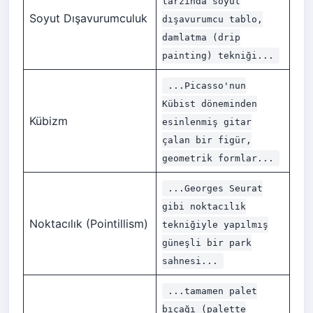
tarzında soyut
Soyut Dışavurumculuk
dışavurumcu tablo,
damlatma (drip
painting) tekniği...
...Picasso'nun
Kübist döneminden
Kübizm
esinlenmiş gitar
çalan bir figür,
geometrik formlar...
...Georges Seurat
gibi noktacılık
Noktacılık (Pointillism)
tekniğiyle yapılmış
güneşli bir park
sahnesi...
...tamamen palet
bıçağı (palette