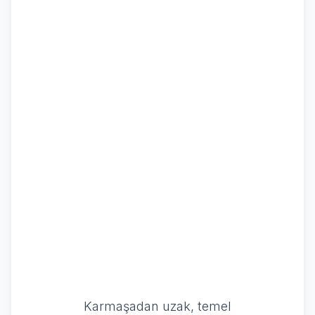
Netlik ve
Odak
Karmaşadan uzak, temel