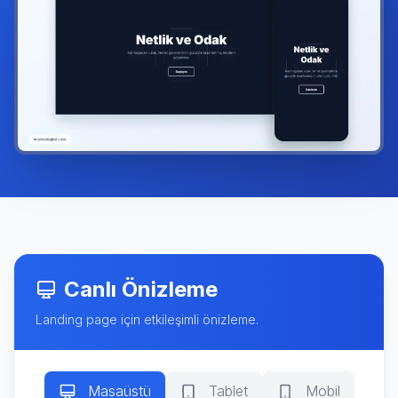
Canlı Önizleme
Landing page için etkileşimli önizleme.
Masaüstü
Tablet
Mobil