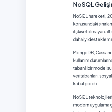
NoSQL Gelişi
NoSQL hareketi, 2000
konusundaki sınırlama
ilişkisel olmayan alt
daha iyi desteklem
MongoDB, Cassandra,
kullanım durumları
tabanlı bir model s
veritabanları, sosyal
kabul gördü.
NoSQL teknolojileri
modern uygulama geli