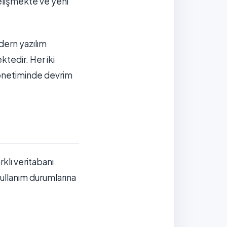
gelişmekte ve yeni
odern yazılım
ktedir. Her iki
 yönetiminde devrim
klı veritabanı
 kullanım durumlarına