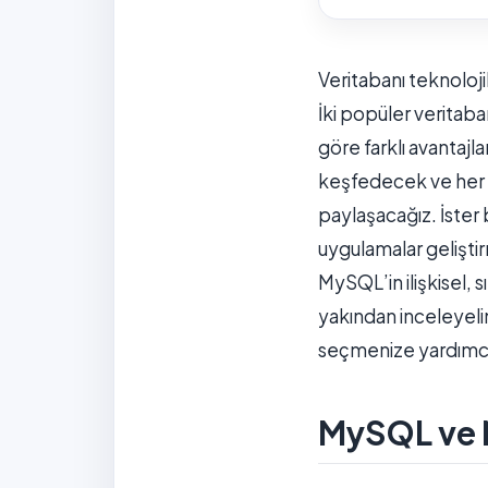
Veritabanı teknoloji
İki popüler veritaba
göre farklı avantajl
keşfedecek ve her bi
paylaşacağız. İster 
uygulamalar geliştir
MySQL’in ilişkisel, 
yakından inceleyelim
seçmenize yardımcı o
MySQL ve N