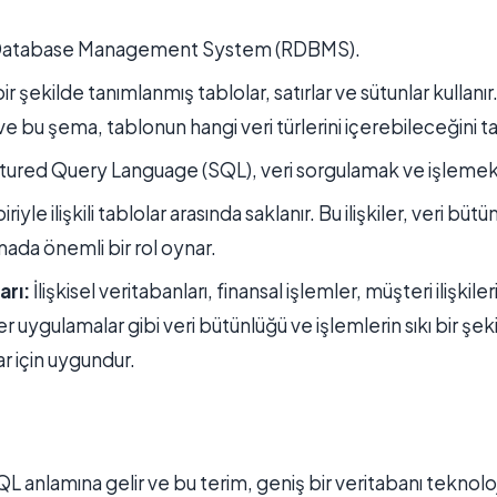
 Database Management System (RDBMS).
bir şekilde tanımlanmış tablolar, satırlar ve sütunlar kullanır
e bu şema, tablonun hangi veri türlerini içerebileceğini ta
ured Query Language (SQL), veri sorgulamak ve işlemek içi
biriyle ilişkili tablolar arasında saklanır. Bu ilişkiler, veri bü
amada önemli bir rol oynar.
arı:
İlişkisel veritabanları, finansal işlemler, müşteri ilişkil
er uygulamalar gibi veri bütünlüğü ve işlemlerin sıkı bir şe
 için uygundur.
 anlamına gelir ve bu terim, geniş bir veritabanı teknolojil