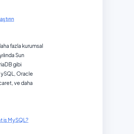
aştırın
aha fazla kurumsal
yılında Sun
riaDB gibi
 MySQL, Oracle
caret, ve daha
at is MySQL?