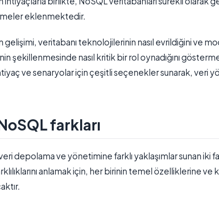
 ihtiyaçlarla birlikte, NoSQL veritabanları sürekli olarak 
tirmeler eklenmektedir.
lişimi, veritabanı teknolojilerinin nasıl evrildiğini ve m
nin şekillenmesinde nasıl kritik bir rol oynadığını gösterme
 ihtiyaç ve senaryolar için çeşitli seçenekler sunarak, veri
NoSQL farkları
i depolama ve yönetimine farklı yaklaşımlar sunan iki far
arklılıklarını anlamak için, her birinin temel özelliklerine ve
aktır.