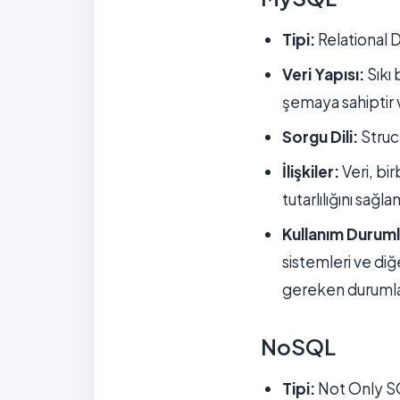
Tipi:
Relational
Veri Yapısı:
Sıkı 
şemaya sahiptir v
Sorgu Dili:
Struct
İlişkiler:
Veri, bir
tutarlılığını sağl
Kullanım Duruml
sistemleri ve diğ
gereken durumlar
NoSQL
Tipi:
Not Only SQL