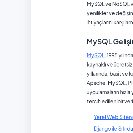
MySQL ve NoSQL veri
yenilikler ve değişim
ihtiyaçlarını karşılama
MySQL Gelişi
MySQL
, 1995 yılın
kaynaklı ve ücretsiz 
yıllarında, basit ve 
Apache, MySQL, PHP/
uygulamaların hızla y
tercih edilen bir ver
Yerel Web Siteni
Django ile Sıfırd