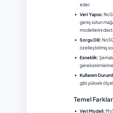
eder.
Veri Yapısı:
NoSQL
geniş sütun mağaz
modellerini dest
Sorgu Dili:
NoSQL
özelleştirilmiş sor
Esneklik:
Şemalar
gereksinimlerine 
Kullanım Duruml
gibi yüksek ölçek
Temel Farklar
Veri Modeli:
MySQ