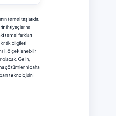
ın temel taşlarıdır.
in ihtiyaçlarına
ki temel farkları
itik bilgileri
slı, ölçeklenebilir
r olacak. Gelin,
ama çözümlerini daha
anı teknolojisini