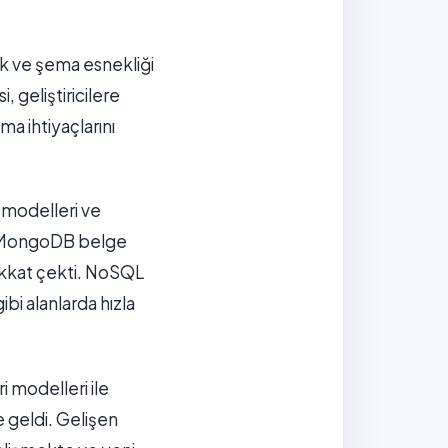
ik ve şema esnekliği
, geliştiricilere
ma ihtiyaçlarını
 modelleri ve
n, MongoDB belge
ikkat çekti. NoSQL
ibi alanlarda hızla
 modelleri ile
e geldi. Gelişen