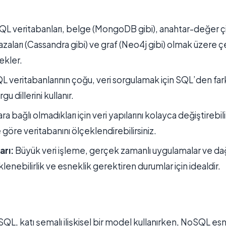
 veritabanları, belge (MongoDB gibi), anahtar-değer çiftl
aları (Cassandra gibi) ve graf (Neo4j gibi) olmak üzere çeş
ekler.
 veritabanlarının çoğu, veri sorgulamak için SQL’den fark
gu dillerini kullanır.
a bağlı olmadıkları için veri yapılarını kolayca değiştirebi
göre veritabanını ölçeklendirebilirsiniz.
arı:
Büyük veri işleme, gerçek zamanlı uygulamalar ve dağı
lenebilirlik ve esneklik gerektiren durumlar için idealdir.
L, katı şemalı ilişkisel bir model kullanırken, NoSQL es