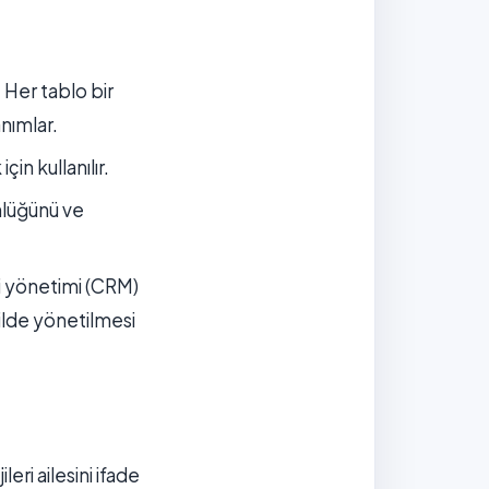
. Her tablo bir
nımlar.
n kullanılır.
tünlüğünü ve
eri yönetimi (CRM)
kilde yönetilmesi
eri ailesini ifade