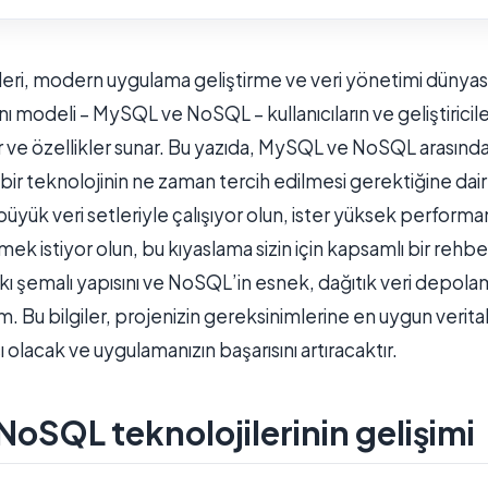
leri, modern uygulama geliştirme ve veri yönetimi dünyasın
nı modeli – MySQL ve NoSQL – kullanıcıların ve geliştiriciler
ar ve özellikler sunar. Bu yazıda, MySQL ve NoSQL arasında
r teknolojinin ne zaman tercih edilmesi gerektiğine dair kr
büyük veri setleriyle çalışıyor olun, ister yüksek performan
mek istiyor olun, bu kıyaslama sizin için kapsamlı bir rehbe
sıkı şemalı yapısını ve NoSQL’in esnek, dağıtık veri depol
. Bu bilgiler, projenizin gereksinimlerine en uygun veritab
lacak ve uygulamanızın başarısını artıracaktır.
oSQL teknolojilerinin gelişimi