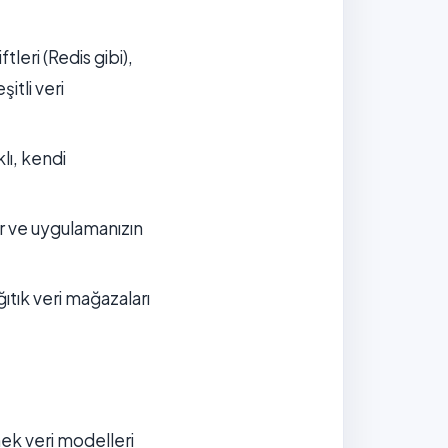
eri (Redis gibi),
itli veri
lı, kendi
lir ve uygulamanızın
tık veri mağazaları
nek veri modelleri