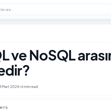
 ve NoSQL arası
edir?
•
8 Mart 2024
6 min read
ENTS