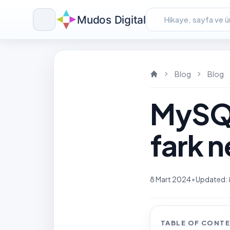
Mudos Digital
Skip
to
content
Blog
Blog
MySQL
fark n
•
8 Mart 2024
Updated: 
TABLE OF CONT