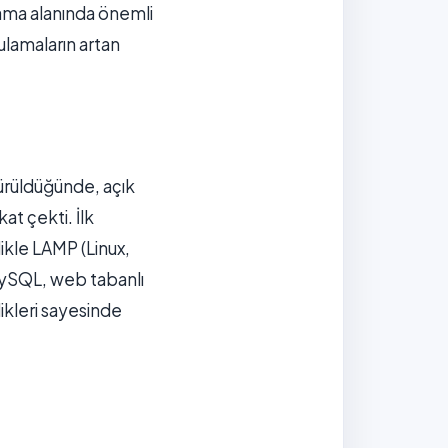
ama alanında önemli
gulamaların artan
sürüldüğünde, açık
at çekti. İlk
likle LAMP (Linux,
 MySQL, web tabanlı
likleri sayesinde