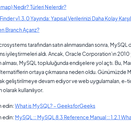
temap) Nedir? Türleri Nelerdir?
inder v1.3.0 Yayında: Yapısal Verilerinizi Daha Kolay Karşıl
n Branch Açarız?
crosystems tarafından satın alınmasından sonra, MySQL d
s iyileştirmeleri aldı. Ancak, Oracle Corporation’ın 2010 
n alması, MySQL topluluğunda endişelere yol açtı. Bu, Ma
alternatiflerin ortaya çıkmasına neden oldu. Günümüzde
arak geliştirilmeye devam ediyor ve web uygulamaları, e-ti
 olarak kullanılıyor.
 edin:
What is MySQL? – GeeksforGeeks
 edin:
MySQL :: MySQL 8.3 Reference Manual :: 1.2.1 Wh