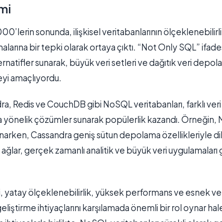
mi
’lerin sonunda, ilişkisel veritabanlarının ölçeklenebilirl
larına bir tepki olarak ortaya çıktı. “Not Only SQL” ifadesi
ernatifler sunarak, büyük veri setleri ve dağıtık veri depola
eyi amaçlıyordu.
 Redis ve CouchDB gibi NoSQL veritabanları, farklı veri
na yönelik çözümler sunarak popülerlik kazandı. Örneği
unarken, Cassandra geniş sütun depolama özellikleriyle d
 ağlar, gerçek zamanlı analitik ve büyük veri uygulamaları g
, yatay ölçeklenebilirlik, yüksek performans ve esnek veri
ştirme ihtiyaçlarını karşılamada önemli bir rol oynar hal