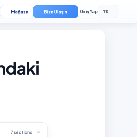
Mağaza
Bize Ulaşın
Giriş Yap
TR
ndaki
7 sections