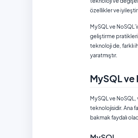
teknoloji ve değişen
özellikler ve iyileş
MySQL ve NoSQL’in ge
geliştirme pratikleri
teknoloji de, farklı
yaratmıştır.
MySQL ve 
MySQL ve NoSQL, ver
teknolojisidir. Ana f
bakmak faydalı olac
MySQL