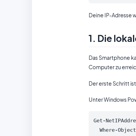
Deine IP-Adresse wi
1. Die lok
Das Smartphone ka
Computer zu errei
Der erste Schritt i
Unter Windows Pow
Get-NetIPAddre
  Where-Object { $_.IPAddress -notlike '127.*' -and $_.IPAddress -