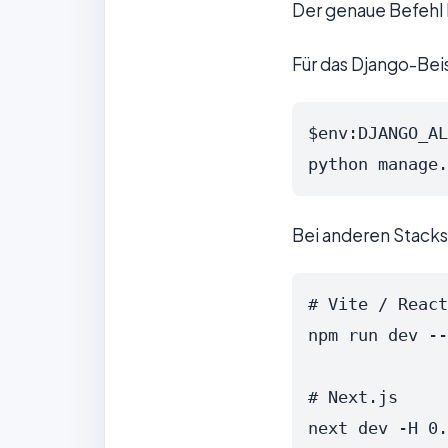
Der genaue Befehl
Für das Django-Bei
$env:DJANGO_AL
python manage.
Bei anderen Stacks 
# Vite / React
npm run dev --
# Next.js

next dev -H 0.