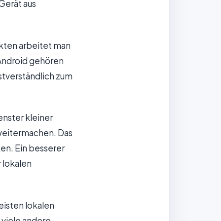
Gerät aus
ekten arbeitet man
 Android gehören
stverständlich zum
nster kleiner
 weitermachen. Das
en. Ein besserer
 lokalen
meisten lokalen
 viele andere.