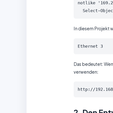
notlike '169.2
  Select-Obj
In diesem Projekt 
Ethernet 3    
Das bedeutet: Wenn
verwenden:
http://192.168
2. Den En