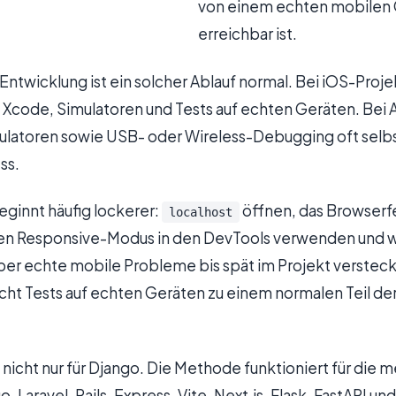
von einem echten mobilen 
erreichbar ist.
Entwicklung ist ein solcher Ablauf normal. Bei iOS-Proj
 Xcode, Simulatoren und Tests auf echten Geräten. Bei
ulatoren sowie USB- oder Wireless-Debugging oft selb
ss.
ginnt häufig lockerer:
öffnen, das Browserfe
localhost
 den Responsive-Modus in den DevTools verwenden und
ber echte mobile Probleme bis spät im Projekt versteck
 Tests auf echten Geräten zu einem normalen Teil der
t nicht nur für Django. Die Methode funktioniert für die 
Laravel, Rails, Express, Vite, Next.js, Flask, FastAPI und