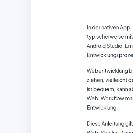
In der nativen App-
typischerweise mit
Android Studio, Em
Entwicklungsproze
Webentwicklung be
ziehen, vielleicht
ist bequem, kann a
Web-Workflow macht
Entwicklung.
Diese Anleitung gil
Web-Stacks: Django, 