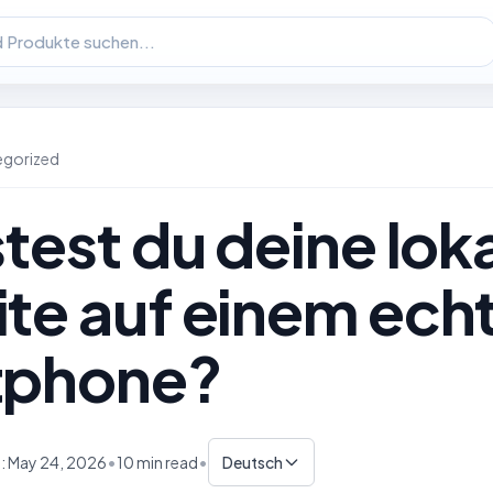
egorized
test du deine lok
te auf einem ech
tphone?
•
•
: May 24, 2026
10 min read
Deutsch