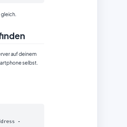
 gleich.
finden
rver auf deinem
artphone selbst.