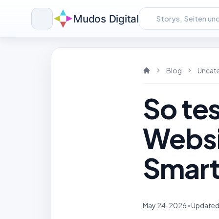
Mudos Digital
Skip
to
content
Blog
Uncat
So tes
Websi
Smar
•
May 24, 2026
Updated