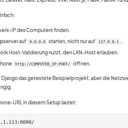
infach:
werk-IP des Computers finden.
sserver auf
starten, nicht nur auf
.
0.0.0.0
127.0.0.1
work Host-Validierung nutzt, den LAN-Host erlauben.
phone
öffnen.
http://COMPUTER_IP:PORT/
ist Django das getestete Beispielprojekt, aber die Netz
ngig.
hone-URL in diesem Setup lautet:
.1.113:8000/