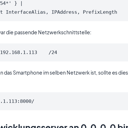
54*' } |

ect InterfaceAlias, IPAddress, PrefixLength
war die passende Netzwerkschnittstelle:
192.168.1.113    /24
 das Smartphone im selben Netzwerk ist, sollte es die
.1.113:8000/
twicklungsserver an 0.0.0.0 b