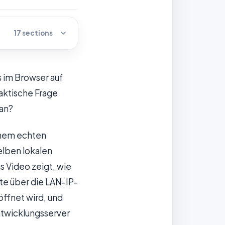
17 sections
s im Browser auf
aktische Frage
 an?
inem echten
lben lokalen
s Video zeigt, wie
te über die LAN-IP-
ffnet wird, und
ntwicklungsserver